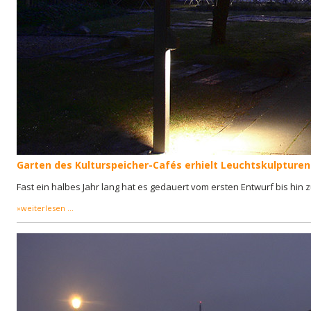
Garten des Kulturspeicher-Cafés erhielt Leuchtskulpturen
Fast ein halbes Jahr lang hat es gedauert vom ersten Entwurf bis hin z
»weiterlesen ...