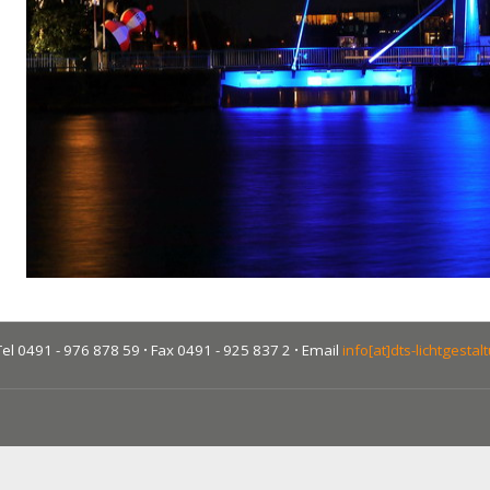
el 0491 - 976 878 59
·
Fax 0491 - 925 837 2
·
Email
info[at]dts-lichtgestal