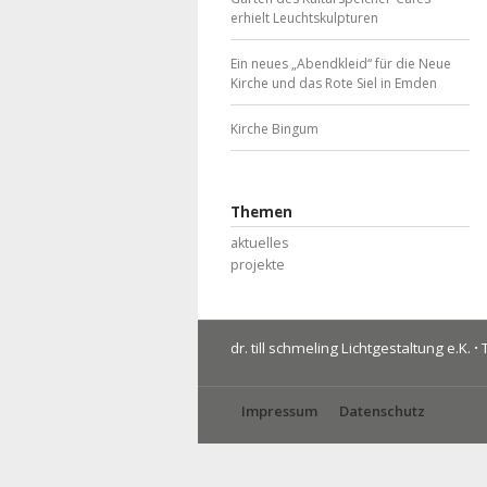
erhielt Leuchtskulpturen
Ein neues „Abendkleid“ für die Neue
Kirche und das Rote Siel in Emden
Kirche Bingum
Themen
aktuelles
projekte
dr. till schmeling Lichtgestaltung e.K.
·
T
Impressum
Datenschutz