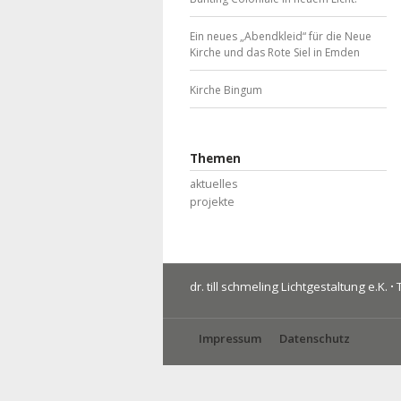
Ein neues „Abendkleid“ für die Neue
Kirche und das Rote Siel in Emden
Kirche Bingum
Themen
aktuelles
projekte
dr. till schmeling Lichtgestaltung e.K.
·
T
Impressum
Datenschutz