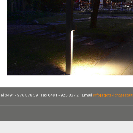
el 0491 - 976 878 59
·
Fax 0491 - 925 837 2
·
Email
info[at]dts-lichtgestal