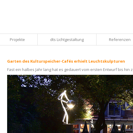
Projekte
dts Lichtgestaltung
Referenzen
Garten des Kulturspeicher-Cafés erhielt Leuchtskulpturen
Fast ein halbes Jahr lang hat es gedauert vom ersten Entwurf bis hin z